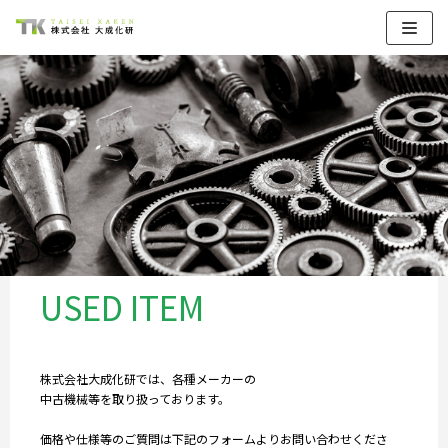
コ
ン
テ
ン
ツ
へ
ス
キ
ッ
プ
USED ITEM
株式会社大成化研では、各種メーカーの
中古機械等を取り扱っております。
価格や仕様等のご質問は下記のフォームよりお問い合わせくださ