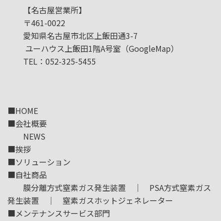
【名古屋営業所】
〒461-0022
愛知県名古屋市北区上飯田通3-7
ユーハウス上飯田1階A号室
（GoogleMap）
TEL：052-325-5455
■
HOME
■
会社概要
NEWS
■
挨拶
■
ソリューション
■
自社商品
膜分離方式窒素ガス発生装置
｜
PSA方式窒素ガス
発生装置
｜
窒素ガスホットジェネレーター
■
メンテナンスサービス部門